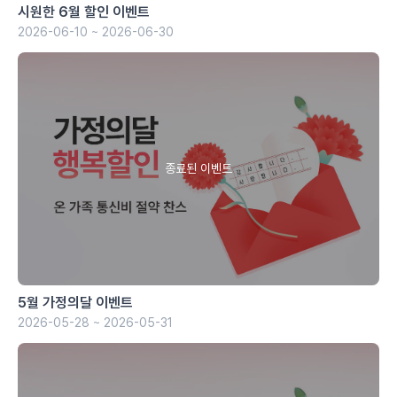
시원한 6월 할인 이벤트
2026-06-10 ~ 2026-06-30
5월 가정의달 이벤트
2026-05-28 ~ 2026-05-31