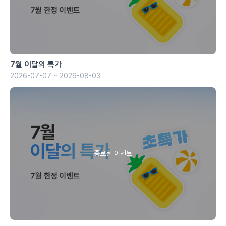
7월 이달의 특가
2026-07-07 ~ 2026-08-03