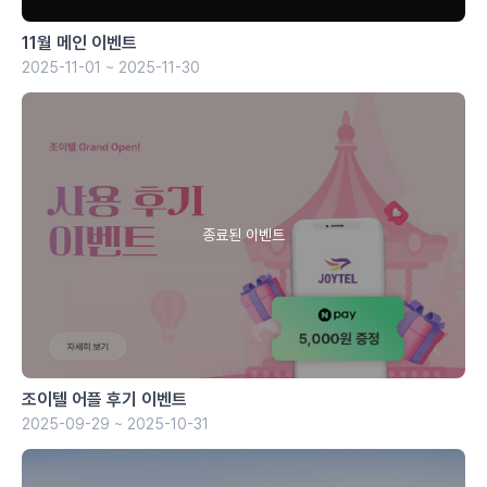
11월 메인 이벤트
2025-11-01 ~ 2025-11-30
조이텔 어플 후기 이벤트
2025-09-29 ~ 2025-10-31