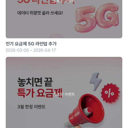
인기 요금제 5G 라인업 추가
2026-03-06 ~ 2026-04-17