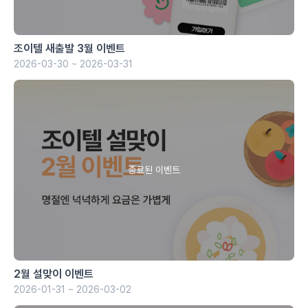
조이텔 새출발 3월 이벤트
2026-03-30 ~ 2026-03-31
2월 설맞이 이벤트
2026-01-31 ~ 2026-03-02