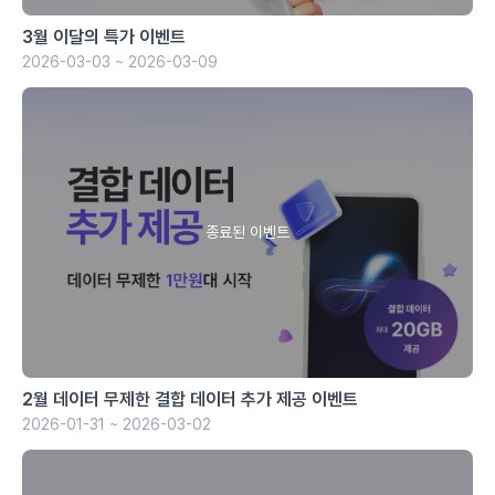
3월 이달의 특가 이벤트
2026-03-03 ~ 2026-03-09
2월 데이터 무제한 결합 데이터 추가 제공 이벤트
2026-01-31 ~ 2026-03-02