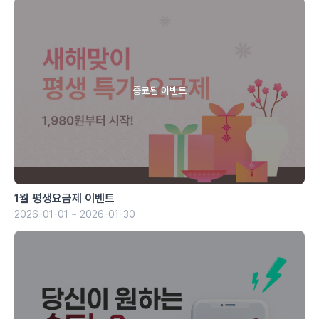
1월 평생요금제 이벤트
2026-01-01 ~ 2026-01-30