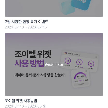
7월 시원한 한정 특가 이벤트
2026-07-10 ~ 2026-07-15
조이텔 위젯 사용방법
2026-04-16 ~ 2026-05-31