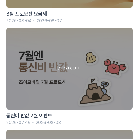
8월 프로모션 요금제
2026-08-04 ~ 2026-08-07
통신비 반값 7월 이벤트
2026-07-16 ~ 2026-08-03