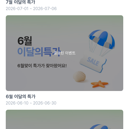
7월 이달의 특가
2026-07-01 ~ 2026-07-06
6월 이달의 특가
2026-06-10 ~ 2026-06-30