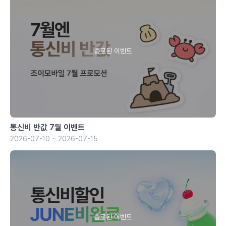
통신비 반값 7월 이벤트
2026-07-10 ~ 2026-07-15