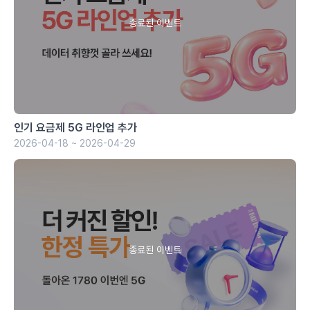
인기 요금제 5G 라인업 추가
2026-04-18 ~ 2026-04-29