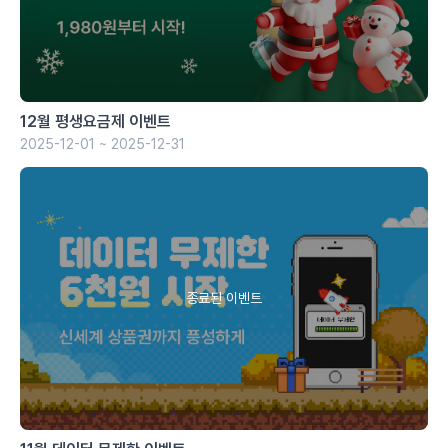
12월 평생요금제 이벤트
2025-12-01 ~ 2025-12-31