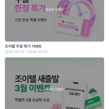
조이텔 주말 특가 이벤트
2026-03-27 ~ 2026-03-29