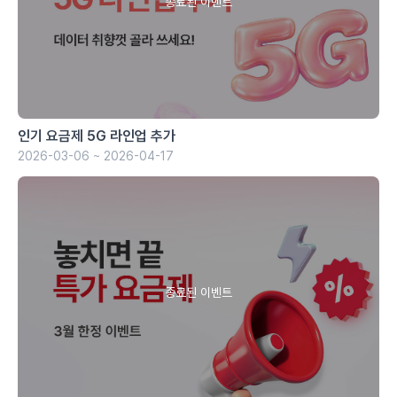
인기 요금제 5G 라인업 추가
2026-03-06 ~ 2026-04-17