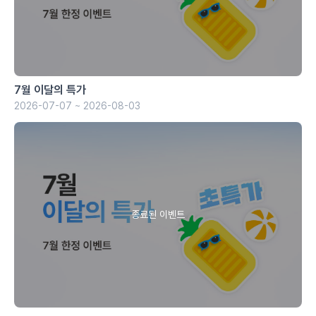
7월 이달의 특가
2026-07-07 ~ 2026-08-03