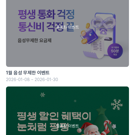
1월 음성 무제한 이벤트
2026-01-08 ~ 2026-01-30