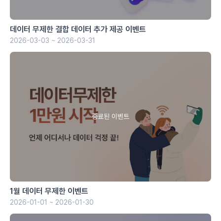
데이터 무제한 결합 데이터 추가 제공 이벤트
2026-03-03 ~ 2026-03-31
1월 데이터 무제한 이벤트
2026-01-01 ~ 2026-01-30