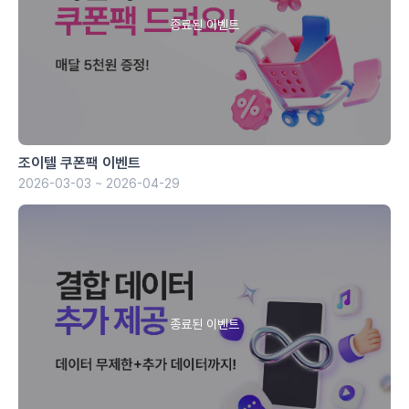
조이텔 쿠폰팩 이벤트
2026-03-03 ~ 2026-04-29