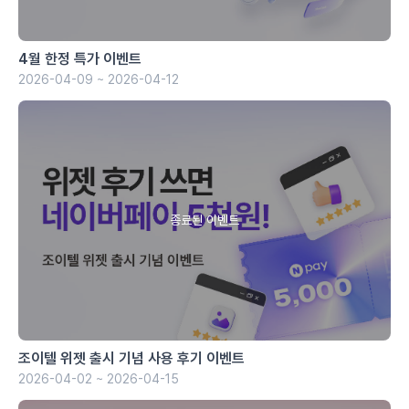
4월 한정 특가 이벤트
2026-04-09 ~ 2026-04-12
조이텔 위젯 출시 기념 사용 후기 이벤트
2026-04-02 ~ 2026-04-15