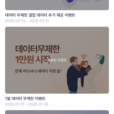
데이터 무제한 결합 데이터 추가 제공 이벤트
2026-03-03 ~ 2026-03-31
1월 데이터 무제한 이벤트
2026-01-01 ~ 2026-01-30