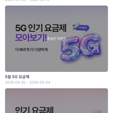
5월 5G 요금제
2026-04-30 ~ 2026-05-04