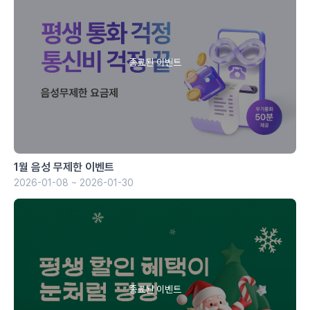
1월 음성 무제한 이벤트
2026-01-08 ~ 2026-01-30