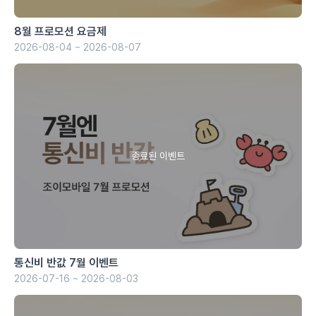
8월 프로모션 요금제
2026-08-04 ~ 2026-08-07
통신비 반값 7월 이벤트
2026-07-16 ~ 2026-08-03