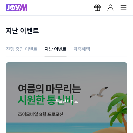
지난 이벤트
진행 중인 이벤트
지난 이벤트
제휴혜택