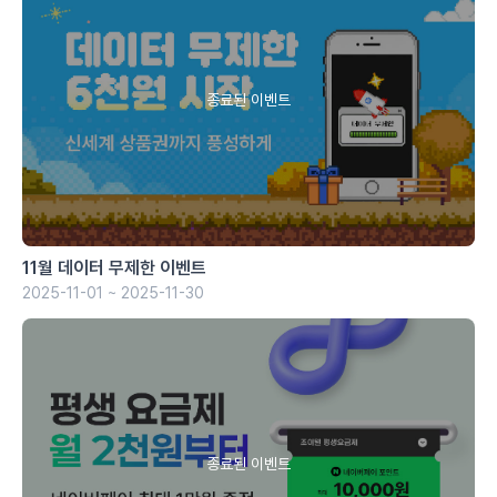
11월 데이터 무제한 이벤트
2025-11-01 ~ 2025-11-30