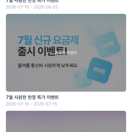
7월 시원한 한정 특가 이벤트
2026-07-16 ~ 2026-08-03
7월 시원한 한정 특가 이벤트
2026-07-10 ~ 2026-07-15