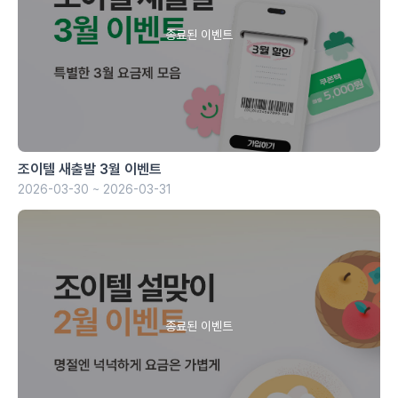
조이텔 새출발 3월 이벤트
2026-03-30 ~ 2026-03-31