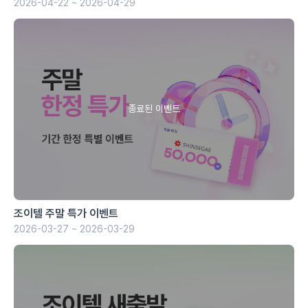
2026-04-22 ~ 2026-04-29
조이텔 주말 특가 이벤트
2026-03-27 ~ 2026-03-29