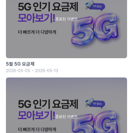
5월 5G 요금제
2026-05-05 ~ 2026-05-13