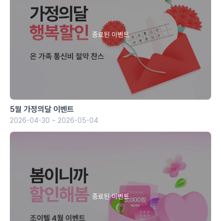
5월 가정의달 이벤트
2026-04-30 ~ 2026-05-04