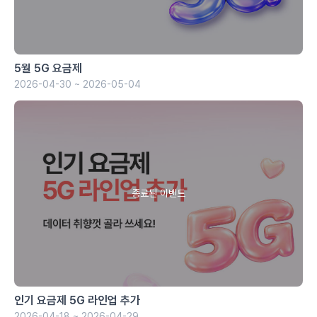
5월 5G 요금제
2026-04-30 ~ 2026-05-04
인기 요금제 5G 라인업 추가
2026-04-18 ~ 2026-04-29