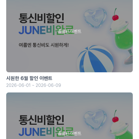
시원한 6월 할인 이벤트
2026-06-01 ~ 2026-06-09