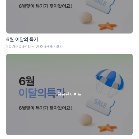
6월 이달의 특가
2026-06-10 ~ 2026-06-30