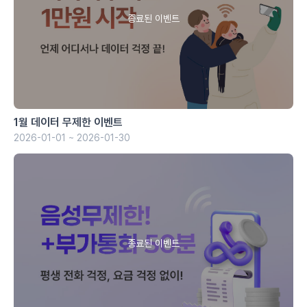
1월 데이터 무제한 이벤트
2026-01-01 ~ 2026-01-30