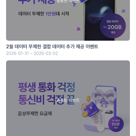
2월 데이터 무제한 결합 데이터 추가 제공 이벤트
2026-01-31 ~ 2026-03-02