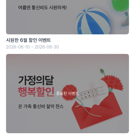
시원한 6월 할인 이벤트
2026-06-10 ~ 2026-06-30