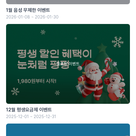
1월 음성 무제한 이벤트
2026-01-08 ~ 2026-01-30
12월 평생요금제 이벤트
2025-12-01 ~ 2025-12-31