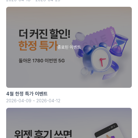
4월 한정 특가 이벤트
2026-04-09 ~ 2026-04-12