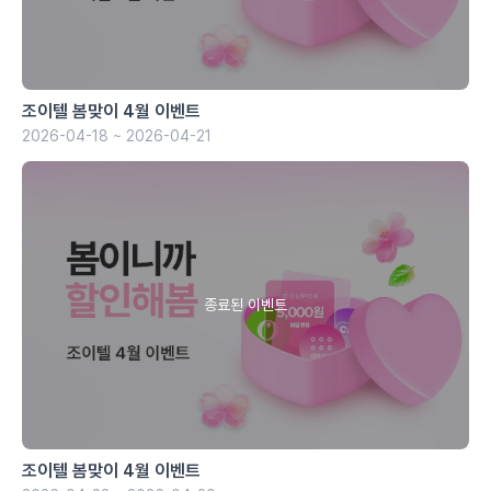
조이텔 봄맞이 4월 이벤트
2026-04-18 ~ 2026-04-21
조이텔 봄맞이 4월 이벤트