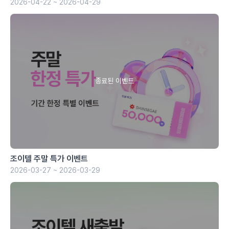
2026-04-22 ~ 2026-04-29
조이텔 주말 특가 이벤트
2026-03-27 ~ 2026-03-29