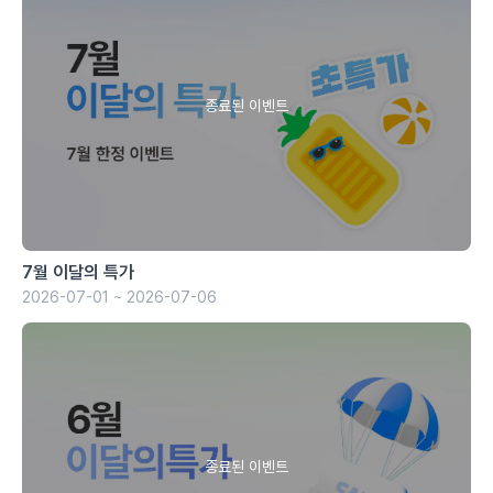
7월 이달의 특가
2026-07-01 ~ 2026-07-06