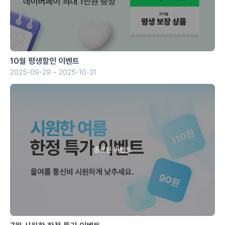
10월 평생할인 이벤트
2025-09-29 ~ 2025-10-31