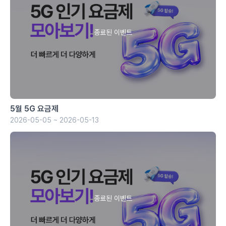
5월 5G 요금제
2026-05-05 ~ 2026-05-13