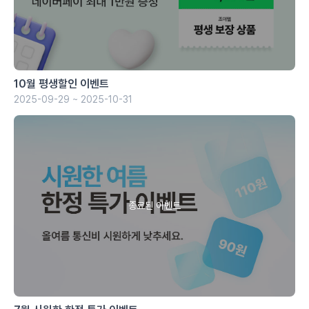
10월 평생할인 이벤트
2025-09-29 ~ 2025-10-31