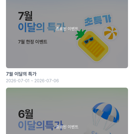
7월 이달의 특가
2026-07-01 ~ 2026-07-06