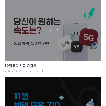
12월 5G 신규 요금제
2025-12-11 ~ 2025-12-31