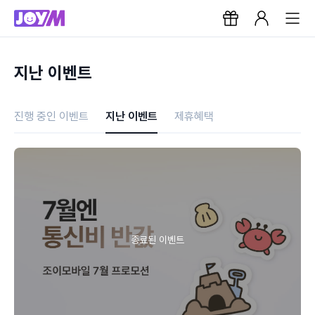
지난 이벤트
진행 중인 이벤트
지난 이벤트
제휴혜택