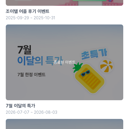
조이텔 어플 후기 이벤트
2025-09-29 ~ 2025-10-31
7월 이달의 특가
2026-07-07 ~ 2026-08-03