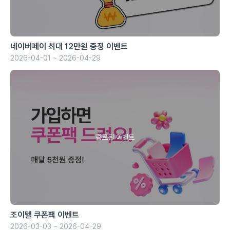
네이버페이 최대 12만원 증정 이벤트
2026-04-01 ~ 2026-04-29
조이텔 쿠폰팩 이벤트
2026-03-03 ~ 2026-04-29