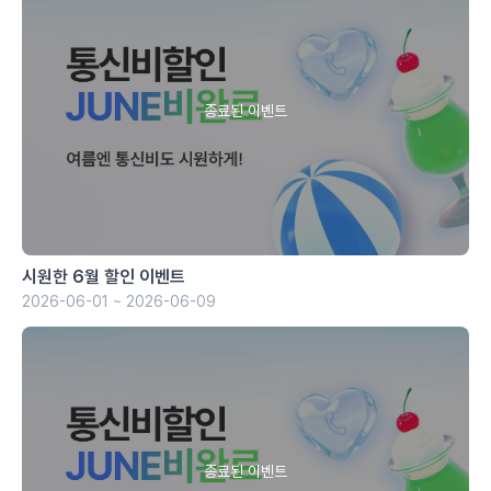
시원한 6월 할인 이벤트
2026-06-01 ~ 2026-06-09