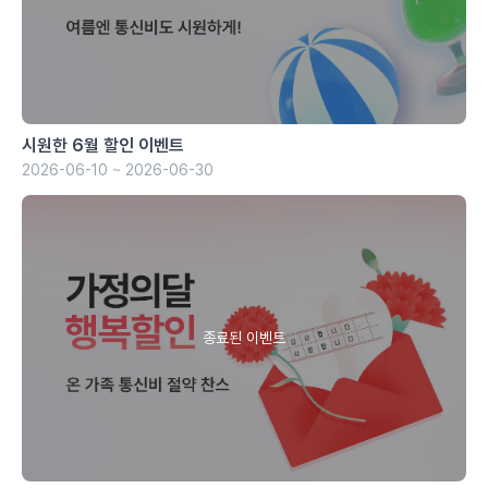
시원한 6월 할인 이벤트
2026-06-10 ~ 2026-06-30