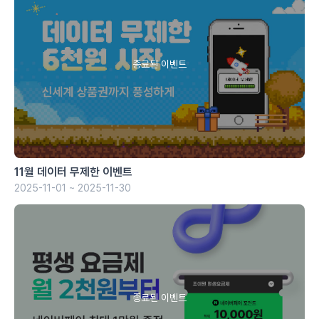
11월 데이터 무제한 이벤트
2025-11-01 ~ 2025-11-30