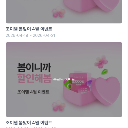
조이텔 봄맞이 4월 이벤트
2026-04-18 ~ 2026-04-21
조이텔 봄맞이 4월 이벤트