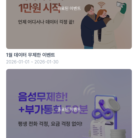
1월 데이터 무제한 이벤트
2026-01-01 ~ 2026-01-30