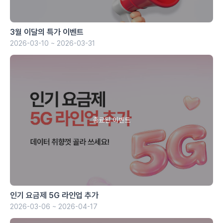
3월 이달의 특가 이벤트
2026-03-10 ~ 2026-03-31
인기 요금제 5G 라인업 추가
2026-03-06 ~ 2026-04-17