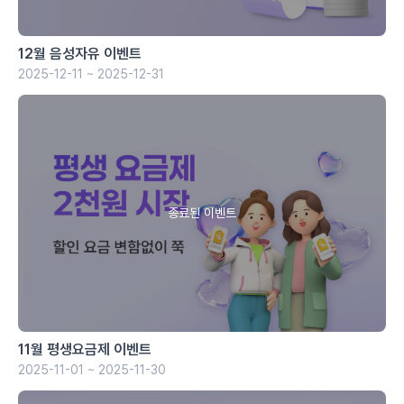
12월 음성자유 이벤트
2025-12-11 ~ 2025-12-31
11월 평생요금제 이벤트
2025-11-01 ~ 2025-11-30