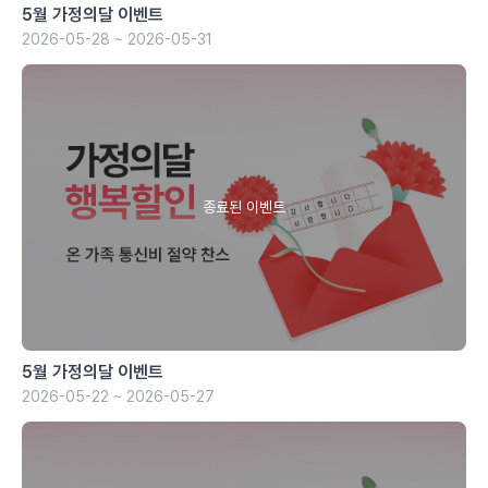
5월 가정의달 이벤트
2026-05-28 ~ 2026-05-31
5월 가정의달 이벤트
2026-05-22 ~ 2026-05-27