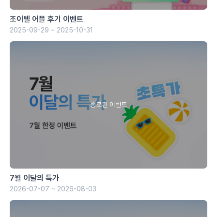
조이텔 어플 후기 이벤트
2025-09-29 ~ 2025-10-31
7월 이달의 특가
2026-07-07 ~ 2026-08-03