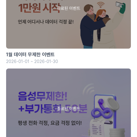
1월 데이터 무제한 이벤트
2026-01-01 ~ 2026-01-30