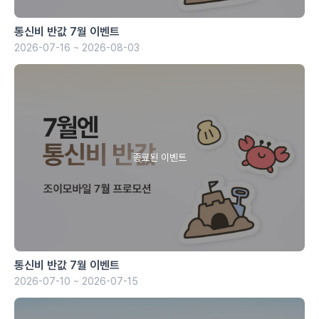
통신비 반값 7월 이벤트
2026-07-16 ~ 2026-08-03
통신비 반값 7월 이벤트
2026-07-10 ~ 2026-07-15