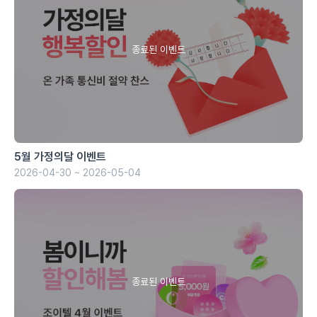
5월 가정의달 이벤트
2026-04-30 ~ 2026-05-04