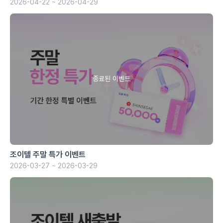
2026-04-22 ~ 2026-04-29
조이텔 주말 특가 이벤트
2026-03-27 ~ 2026-03-29