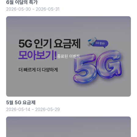
6월 이달의 특가
2026-05-30 ~ 2026-05-31
5월 5G 요금제
2026-05-14 ~ 2026-05-29