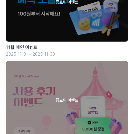
11월 메인 이벤트
2025-11-01 ~ 2025-11-30