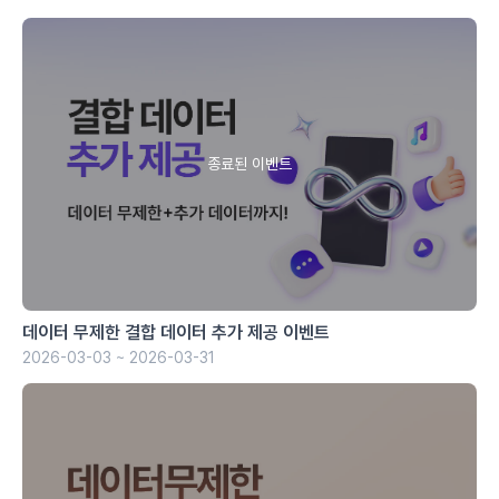
데이터 무제한 결합 데이터 추가 제공 이벤트
2026-03-03 ~ 2026-03-31