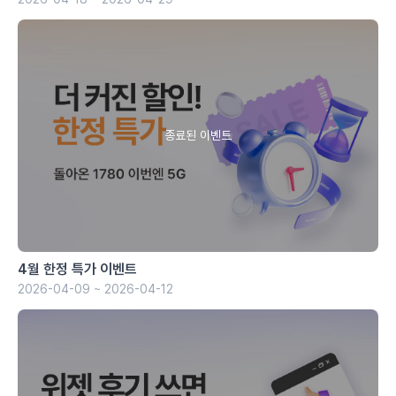
4월 한정 특가 이벤트
2026-04-09 ~ 2026-04-12