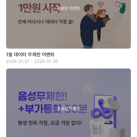
1월 데이터 무제한 이벤트
2026-01-01 ~ 2026-01-30