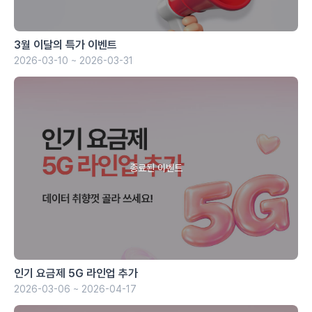
3월 이달의 특가 이벤트
2026-03-10 ~ 2026-03-31
인기 요금제 5G 라인업 추가
2026-03-06 ~ 2026-04-17