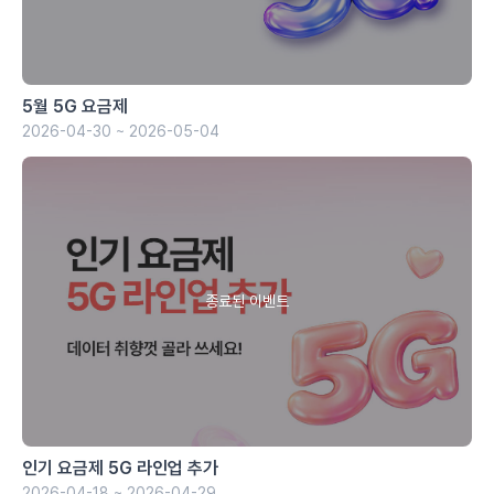
5월 5G 요금제
2026-04-30 ~ 2026-05-04
인기 요금제 5G 라인업 추가
2026-04-18 ~ 2026-04-29