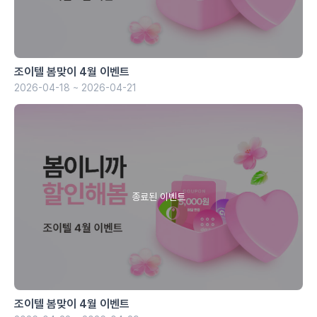
조이텔 봄맞이 4월 이벤트
2026-04-18 ~ 2026-04-21
조이텔 봄맞이 4월 이벤트