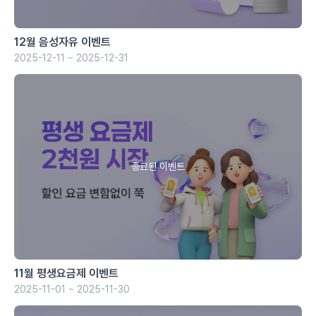
12월 음성자유 이벤트
2025-12-11 ~ 2025-12-31
11월 평생요금제 이벤트
2025-11-01 ~ 2025-11-30