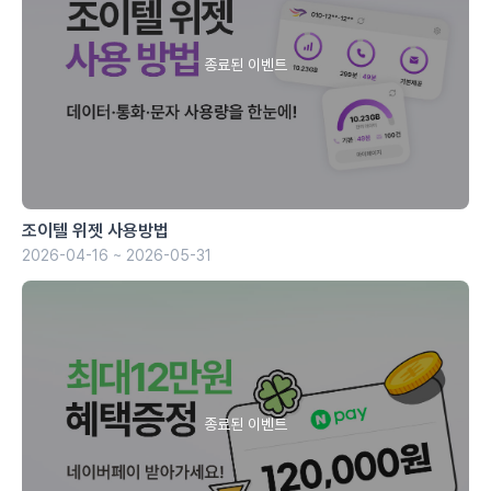
조이텔 위젯 사용방법
2026-04-16 ~ 2026-05-31