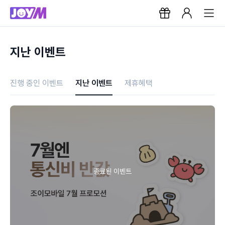
지난 이벤트
진행 중인 이벤트
지난 이벤트
제휴혜택