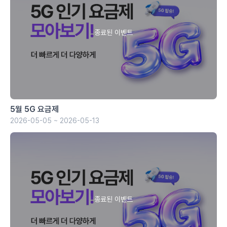
5월 5G 요금제
2026-05-05 ~ 2026-05-13