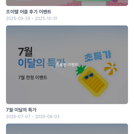
조이텔 어플 후기 이벤트
2025-09-29 ~ 2025-10-31
7월 이달의 특가
2026-07-07 ~ 2026-08-03