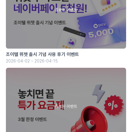
조이텔 위젯 출시 기념 사용 후기 이벤트
2026-04-02 ~ 2026-04-15