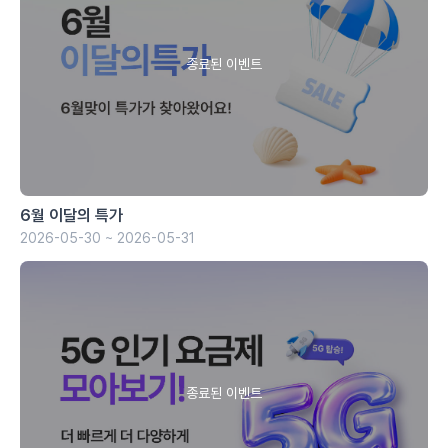
6월 이달의 특가
2026-05-30 ~ 2026-05-31