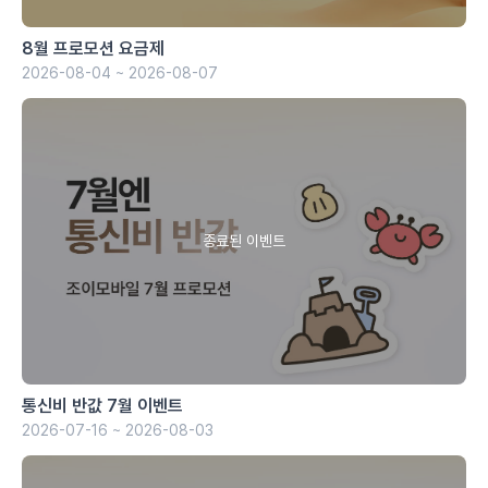
8월 프로모션 요금제
2026-08-04 ~ 2026-08-07
통신비 반값 7월 이벤트
2026-07-16 ~ 2026-08-03