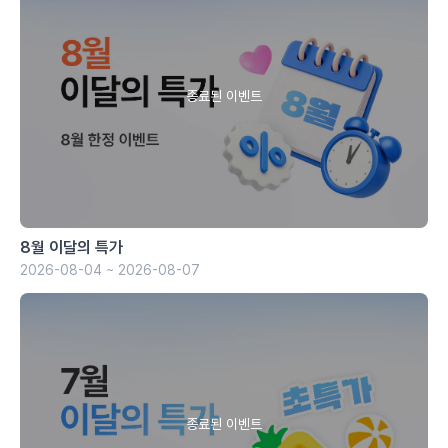
8월 이달의 특가
2026-08-04 ~ 2026-08-07