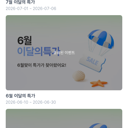
7월 이달의 특가
2026-07-01 ~ 2026-07-06
6월 이달의 특가
2026-06-10 ~ 2026-06-30