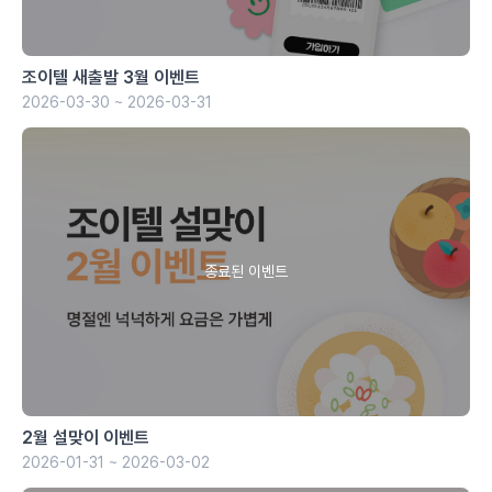
조이텔 새출발 3월 이벤트
2026-03-30 ~ 2026-03-31
2월 설맞이 이벤트
2026-01-31 ~ 2026-03-02