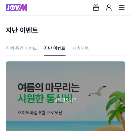
지난 이벤트
진행 중인 이벤트
지난 이벤트
제휴혜택