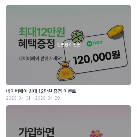
네이버페이 최대 12만원 증정 이벤트
2026-04-01 ~ 2026-04-29