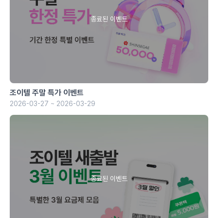
조이텔 주말 특가 이벤트
2026-03-27 ~ 2026-03-29