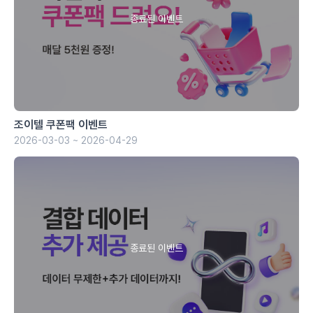
조이텔 쿠폰팩 이벤트
2026-03-03 ~ 2026-04-29