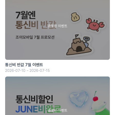
통신비 반값 7월 이벤트
2026-07-10 ~ 2026-07-15