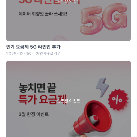
인기 요금제 5G 라인업 추가
2026-03-06 ~ 2026-04-17