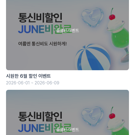
시원한 6월 할인 이벤트
2026-06-01 ~ 2026-06-09