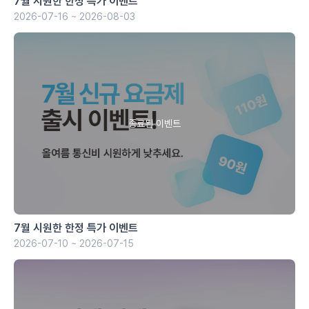
7월 시원한 한정 특가 이벤트
2026-07-16 ~ 2026-08-03
7월 시원한 한정 특가 이벤트
2026-07-10 ~ 2026-07-15