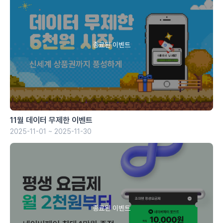
11월 데이터 무제한 이벤트
2025-11-01 ~ 2025-11-30