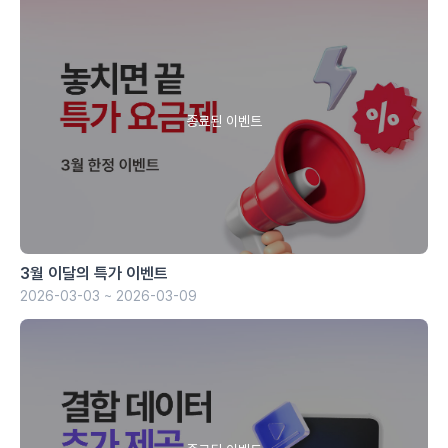
3월 이달의 특가 이벤트
2026-03-03 ~ 2026-03-09