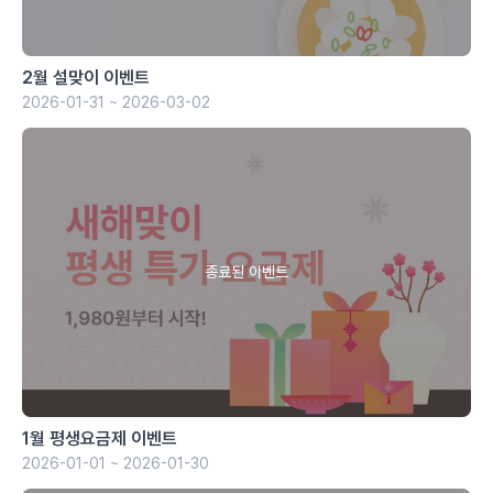
2월 설맞이 이벤트
2026-01-31 ~ 2026-03-02
1월 평생요금제 이벤트
2026-01-01 ~ 2026-01-30