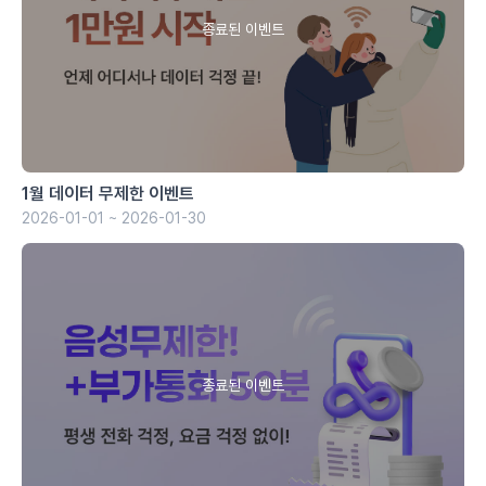
1월 데이터 무제한 이벤트
2026-01-01 ~ 2026-01-30