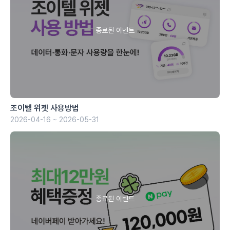
조이텔 위젯 사용방법
2026-04-16 ~ 2026-05-31