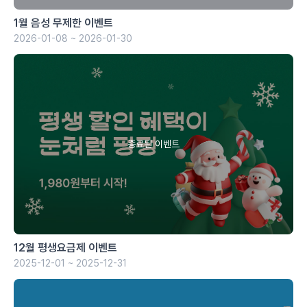
1월 음성 무제한 이벤트
2026-01-08 ~ 2026-01-30
12월 평생요금제 이벤트
2025-12-01 ~ 2025-12-31