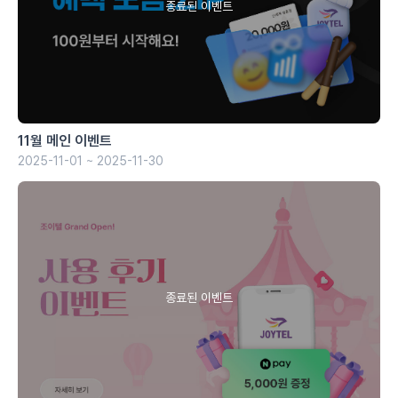
11월 메인 이벤트
2025-11-01 ~ 2025-11-30