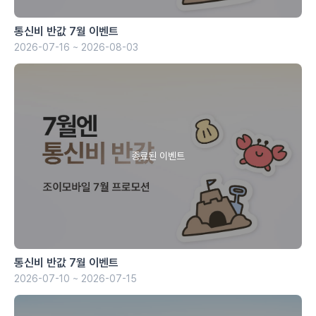
통신비 반값 7월 이벤트
2026-07-16 ~ 2026-08-03
통신비 반값 7월 이벤트
2026-07-10 ~ 2026-07-15