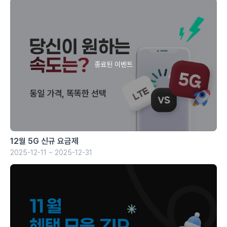
12월 5G 신규 요금제
2025-12-11 ~ 2025-12-31