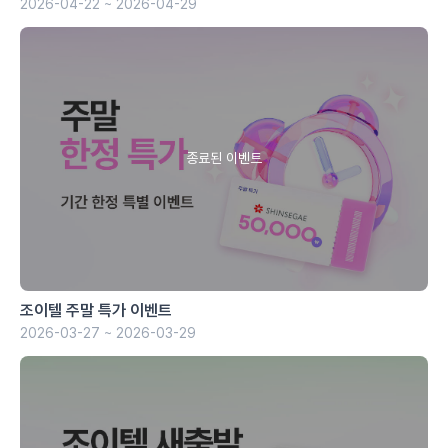
2026-04-22 ~ 2026-04-29
조이텔 주말 특가 이벤트
2026-03-27 ~ 2026-03-29