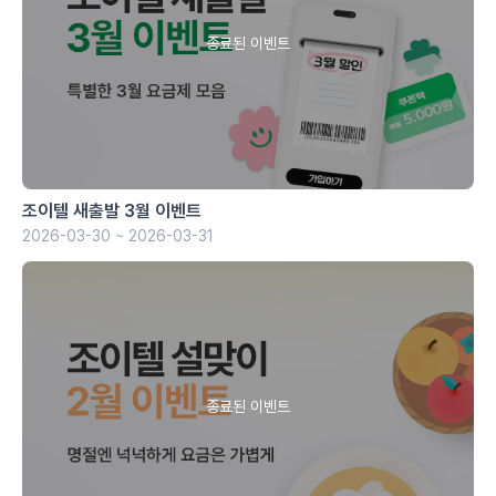
조이텔 새출발 3월 이벤트
2026-03-30 ~ 2026-03-31