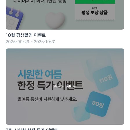
10월 평생할인 이벤트
2025-09-29 ~ 2025-10-31