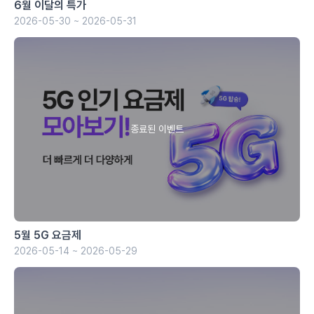
6월 이달의 특가
2026-05-30 ~ 2026-05-31
5월 5G 요금제
2026-05-14 ~ 2026-05-29