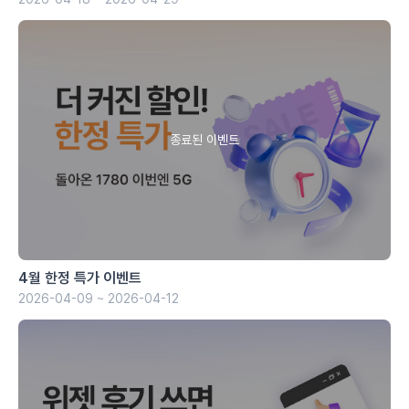
4월 한정 특가 이벤트
2026-04-09 ~ 2026-04-12