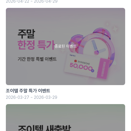
2026-04-22 ~ 2026-04-29
조이텔 주말 특가 이벤트
2026-03-27 ~ 2026-03-29