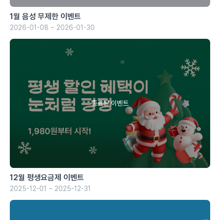
1월 음성 무제한 이벤트
2026-01-08 ~ 2026-01-30
12월 평생요금제 이벤트
2025-12-01 ~ 2025-12-31