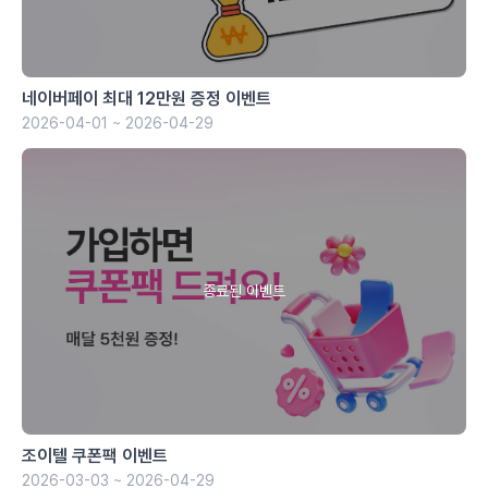
네이버페이 최대 12만원 증정 이벤트
2026-04-01 ~ 2026-04-29
조이텔 쿠폰팩 이벤트
2026-03-03 ~ 2026-04-29