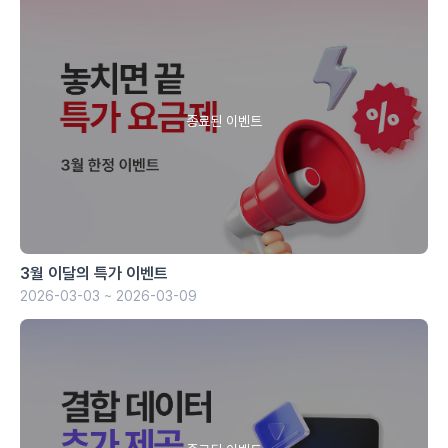
3월 이달의 특가 이벤트
2026-03-03 ~ 2026-03-09