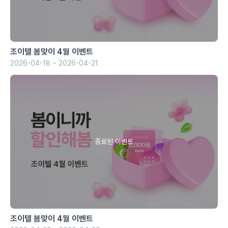
조이텔 봄맞이 4월 이벤트
2026-04-18 ~ 2026-04-21
조이텔 봄맞이 4월 이벤트