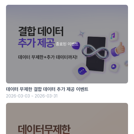
데이터 무제한 결합 데이터 추가 제공 이벤트
2026-03-03 ~ 2026-03-31