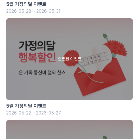
5월 가정의달 이벤트
2026-05-28 ~ 2026-05-31
5월 가정의달 이벤트
2026-05-22 ~ 2026-05-27