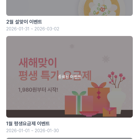
2월 설맞이 이벤트
2026-01-31 ~ 2026-03-02
1월 평생요금제 이벤트
2026-01-01 ~ 2026-01-30