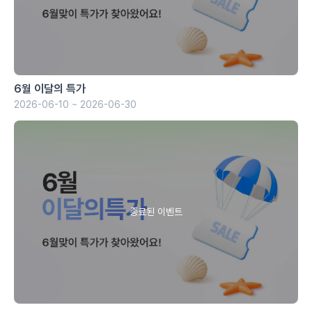
6월 이달의 특가
2026-06-10 ~ 2026-06-30