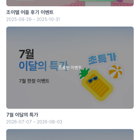
조이텔 어플 후기 이벤트
2025-09-29 ~ 2025-10-31
7월 이달의 특가
2026-07-07 ~ 2026-08-03