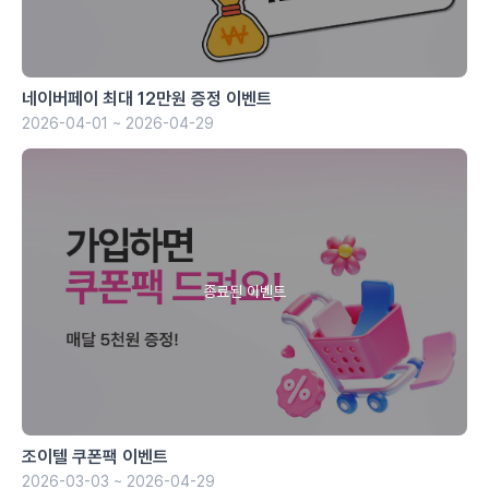
네이버페이 최대 12만원 증정 이벤트
2026-04-01 ~ 2026-04-29
조이텔 쿠폰팩 이벤트
2026-03-03 ~ 2026-04-29