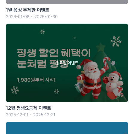
1월 음성 무제한 이벤트
2026-01-08 ~ 2026-01-30
12월 평생요금제 이벤트
2025-12-01 ~ 2025-12-31