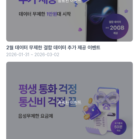
2월 데이터 무제한 결합 데이터 추가 제공 이벤트
2026-01-31 ~ 2026-03-02