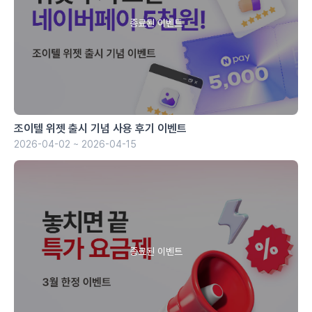
조이텔 위젯 출시 기념 사용 후기 이벤트
2026-04-02 ~ 2026-04-15