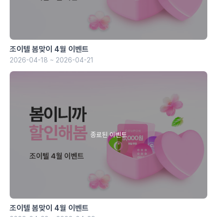
조이텔 봄맞이 4월 이벤트
2026-04-18 ~ 2026-04-21
조이텔 봄맞이 4월 이벤트