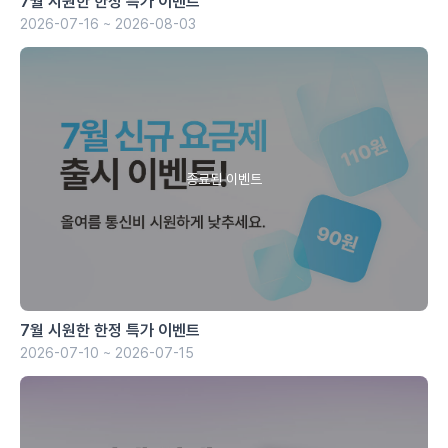
7월 시원한 한정 특가 이벤트
2026-07-16 ~ 2026-08-03
7월 시원한 한정 특가 이벤트
2026-07-10 ~ 2026-07-15