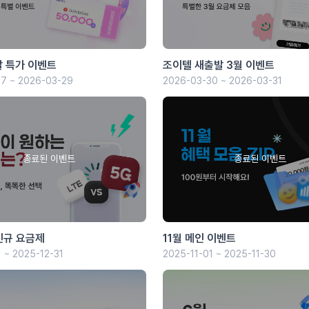
말 특가 이벤트
조이텔 새출발 3월 이벤트
7 ~ 2026-03-29
2026-03-30 ~ 2026-03-31
 신규 요금제
11월 메인 이벤트
1 ~ 2025-12-31
2025-11-01 ~ 2025-11-30