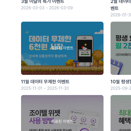
3월 이달의 특가 이벤트
2월 데이터
2026-03-03 ~ 2026-03-09
벤트
2026-01-3
11월 데이터 무제한 이벤트
10월 평생
2025-11-01 ~ 2025-11-30
2025-09-2