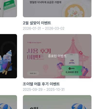
2월 설맞이 이벤트
2026-01-31 ~ 2026-03-02
조이텔 어플 후기 이벤트
2025-09-29 ~ 2025-10-31