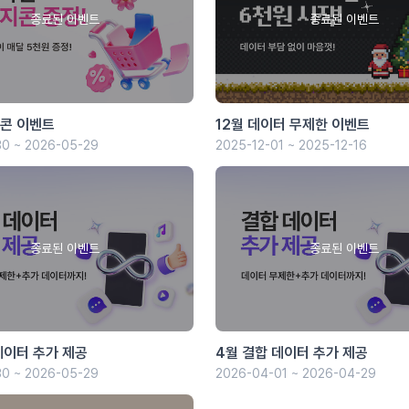
지콘 이벤트
12월 데이터 무제한 이벤트
0 ~ 2026-05-29
2025-12-01 ~ 2025-12-16
데이터 추가 제공
4월 결합 데이터 추가 제공
0 ~ 2026-05-29
2026-04-01 ~ 2026-04-29