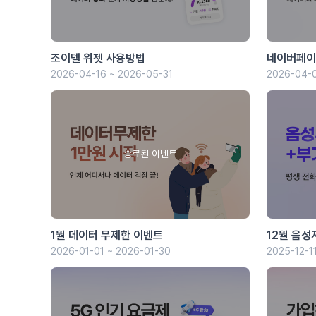
조이텔 위젯 사용방법
네이버페이 
2026-04-16 ~ 2026-05-31
2026-04-0
1월 데이터 무제한 이벤트
12월 음성
2026-01-01 ~ 2026-01-30
2025-12-1