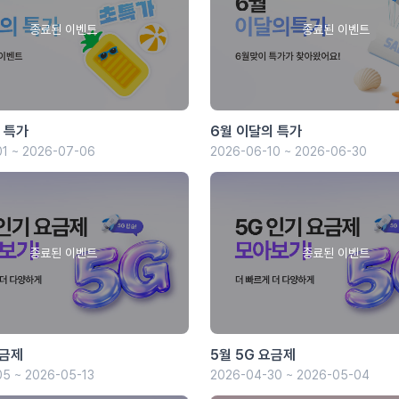
 특가
6월 이달의 특가
1 ~ 2026-07-06
2026-06-10 ~ 2026-06-30
요금제
5월 5G 요금제
5 ~ 2026-05-13
2026-04-30 ~ 2026-05-04