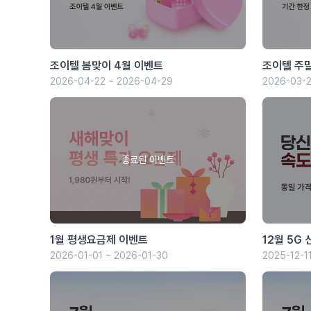
조이텔 봄맞이 4월 이벤트
조이텔 주
2026-04-22 ~ 2026-04-29
2026-03-2
1월 평생요금제 이벤트
12월 5G
2026-01-01 ~ 2026-01-30
2025-12-1