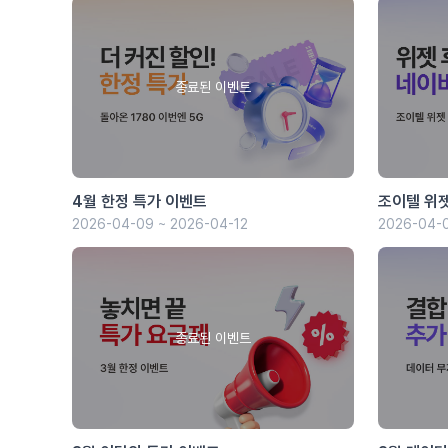
4월 한정 특가 이벤트
2026-04-09 ~ 2026-04-12
2026-04-0