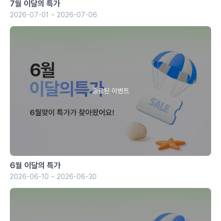
7월 이달의 특가
2026-07-01 ~ 2026-07-06
6월 이달의 특가
2026-06-10 ~ 2026-06-30