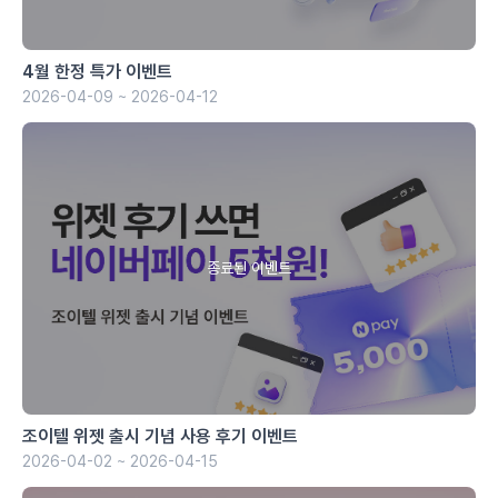
4월 한정 특가 이벤트
2026-04-09 ~ 2026-04-12
조이텔 위젯 출시 기념 사용 후기 이벤트
2026-04-02 ~ 2026-04-15