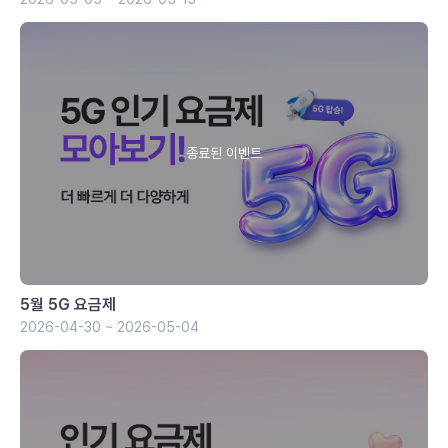
5월 5G 요금제
2026-04-30 ~ 2026-05-04