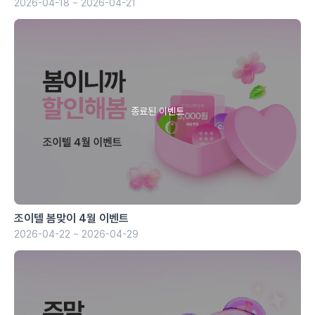
2026-04-18 ~ 2026-04-21
조이텔 봄맞이 4월 이벤트
2026-04-22 ~ 2026-04-29