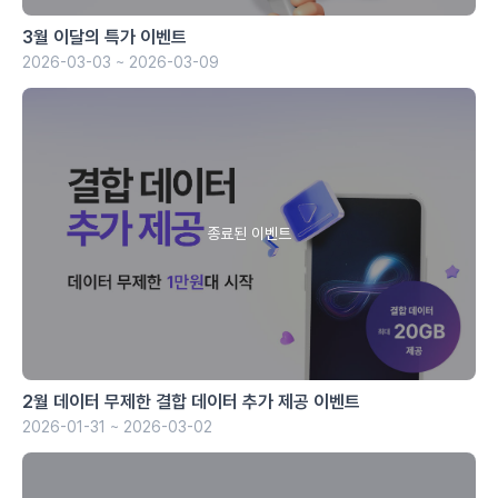
3월 이달의 특가 이벤트
2026-03-03 ~ 2026-03-09
2월 데이터 무제한 결합 데이터 추가 제공 이벤트
2026-01-31 ~ 2026-03-02