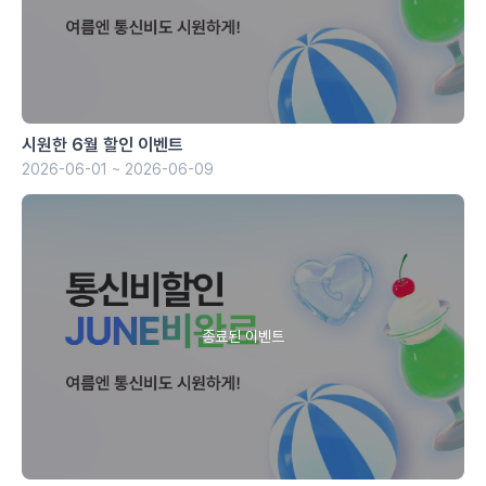
시원한 6월 할인 이벤트
2026-06-01 ~ 2026-06-09