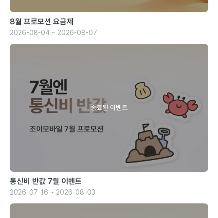
8월 프로모션 요금제
2026-08-04 ~ 2026-08-07
통신비 반값 7월 이벤트
2026-07-16 ~ 2026-08-03