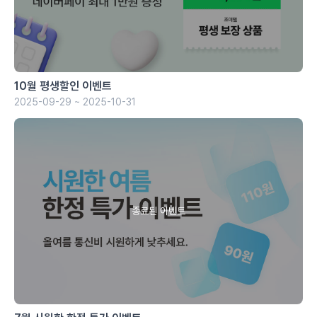
10월 평생할인 이벤트
2025-09-29 ~ 2025-10-31