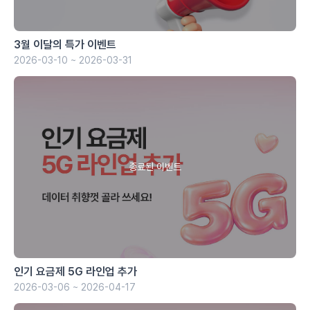
3월 이달의 특가 이벤트
2026-03-10 ~ 2026-03-31
인기 요금제 5G 라인업 추가
2026-03-06 ~ 2026-04-17