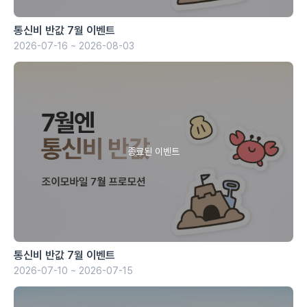
통신비 반값 7월 이벤트
2026-07-16 ~ 2026-08-03
통신비 반값 7월 이벤트
2026-07-10 ~ 2026-07-15