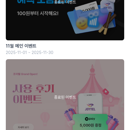
11월 메인 이벤트
2025-11-01 ~ 2025-11-30