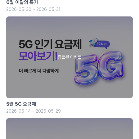
6월 이달의 특가
2026-05-30 ~ 2026-05-31
5월 5G 요금제
2026-05-14 ~ 2026-05-29