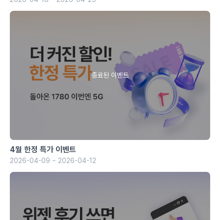
4월 한정 특가 이벤트
2026-04-09 ~ 2026-04-12