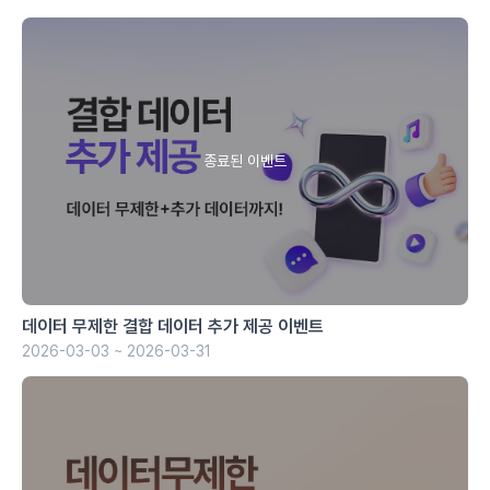
데이터 무제한 결합 데이터 추가 제공 이벤트
2026-03-03 ~ 2026-03-31