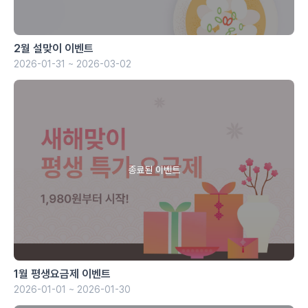
2월 설맞이 이벤트
2026-01-31 ~ 2026-03-02
1월 평생요금제 이벤트
2026-01-01 ~ 2026-01-30