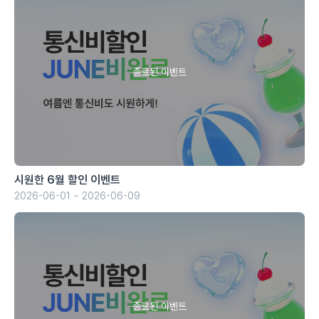
시원한 6월 할인 이벤트
2026-06-01 ~ 2026-06-09