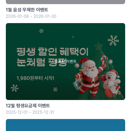
1월 음성 무제한 이벤트
2026-01-08 ~ 2026-01-30
12월 평생요금제 이벤트
2025-12-01 ~ 2025-12-31