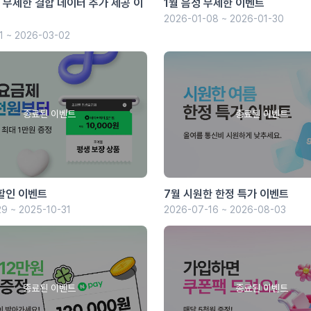
 무제한 결합 데이터 추가 제공 이
1월 음성 무제한 이벤트
2026-01-08 ~ 2026-01-30
1 ~ 2026-03-02
할인 이벤트
7월 시원한 한정 특가 이벤트
9 ~ 2025-10-31
2026-07-16 ~ 2026-08-03