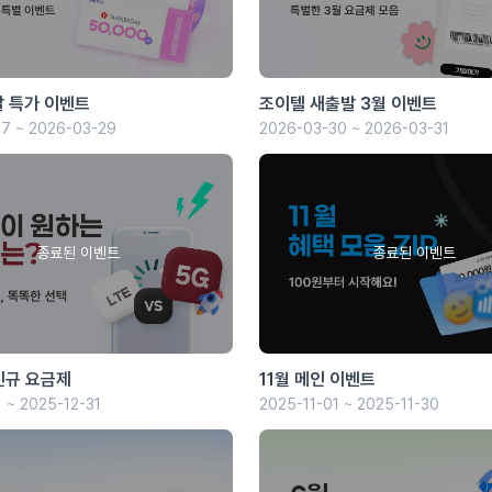
말 특가 이벤트
조이텔 새출발 3월 이벤트
7 ~ 2026-03-29
2026-03-30 ~ 2026-03-31
 신규 요금제
11월 메인 이벤트
1 ~ 2025-12-31
2025-11-01 ~ 2025-11-30