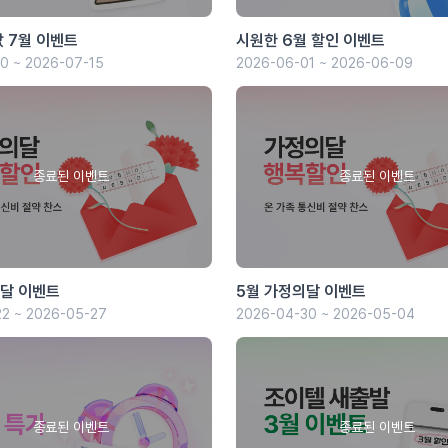
 7월 이벤트
시원한 6월 할인 이벤트
0 ~ 2026-07-15
2026-06-01 ~ 2026-06-09
의달 이벤트
5월 가정의달 이벤트
2 ~ 2026-05-27
2026-04-30 ~ 2026-05-04