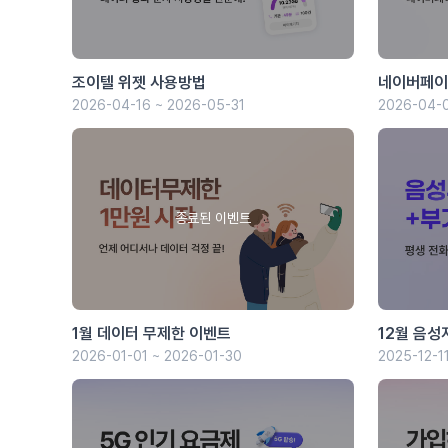
조이텔 위젯 사용방법
네이버페이 
2026-04-16 ~ 2026-05-31
2026-04-0
1월 데이터 무제한 이벤트
12월 음성
2026-01-01 ~ 2026-01-30
2025-12-1