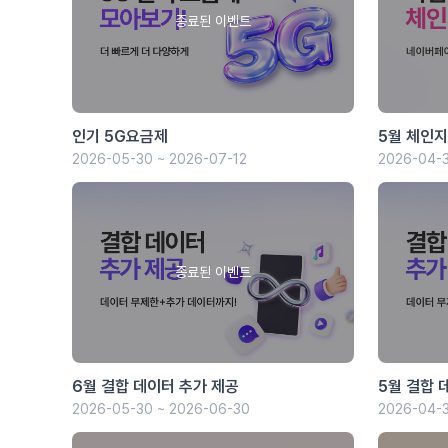
인기 5G요금제
5월 체인
2026-05-30 ~ 2026-07-12
2026-04-3
6월 결합 데이터 추가 제공
5월 결합 
2026-05-30 ~ 2026-06-30
2026-04-3