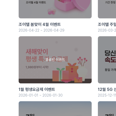
조이텔 봄맞이 4월 이벤트
조이텔 주
2026-04-22 ~ 2026-04-29
2026-03-2
1월 평생요금제 이벤트
12월 5G
2026-01-01 ~ 2026-01-30
2025-12-1