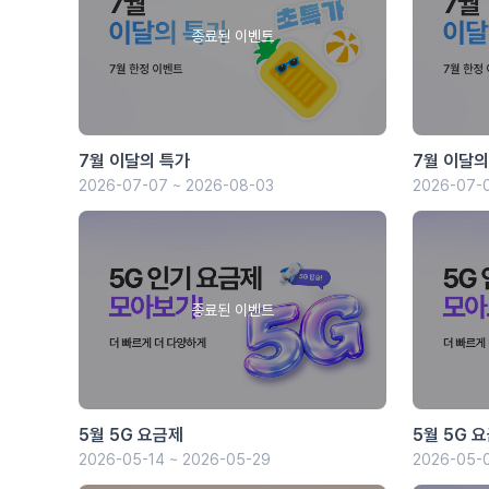
7월 이달의 특가
7월 이달의
2026-07-07 ~ 2026-08-03
2026-07-0
5월 5G 요금제
5월 5G 
2026-05-14 ~ 2026-05-29
2026-05-0