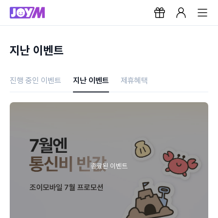
지난 이벤트
진행 중인 이벤트
지난 이벤트
제휴혜택