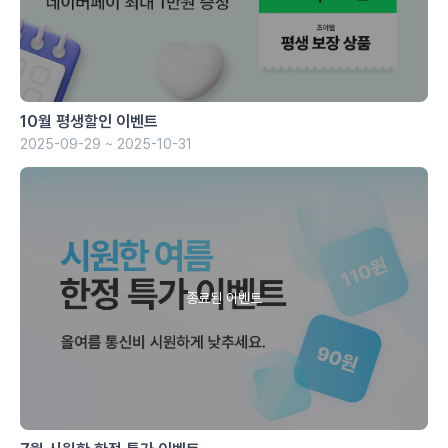
10월 평생할인 이벤트
2025-09-29 ~ 2025-10-31