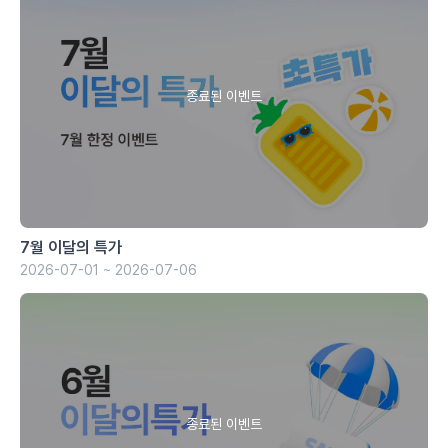
7월 이달의 특가
2026-07-01 ~ 2026-07-06