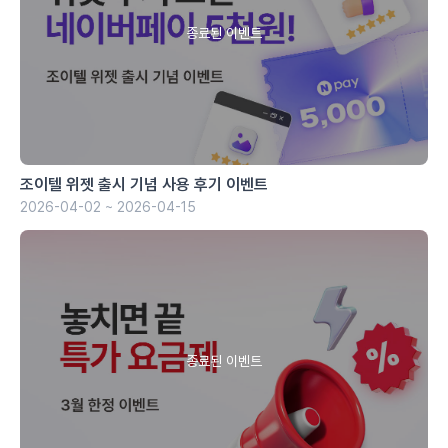
조이텔 위젯 출시 기념 사용 후기 이벤트
2026-04-02 ~ 2026-04-15