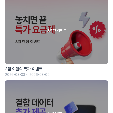
3월 이달의 특가 이벤트
2026-03-03 ~ 2026-03-09