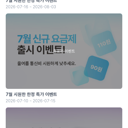
7월 시원한 한정 특가 이벤트
2026-07-16 ~ 2026-08-03
7월 시원한 한정 특가 이벤트
2026-07-10 ~ 2026-07-15