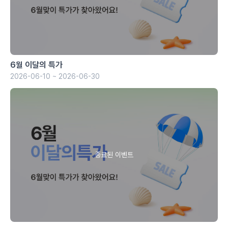
6월 이달의 특가
2026-06-10 ~ 2026-06-30