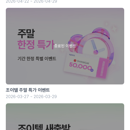
2026-04-22 ~ 2026-04-29
조이텔 주말 특가 이벤트
2026-03-27 ~ 2026-03-29