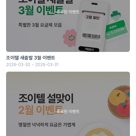
조이텔 새출발 3월 이벤트
2026-03-30 ~ 2026-03-31