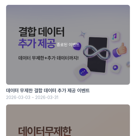
데이터 무제한 결합 데이터 추가 제공 이벤트
2026-03-03 ~ 2026-03-31