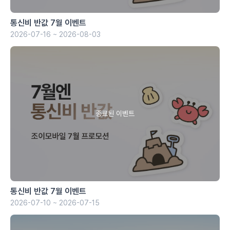
통신비 반값 7월 이벤트
2026-07-16 ~ 2026-08-03
통신비 반값 7월 이벤트
2026-07-10 ~ 2026-07-15