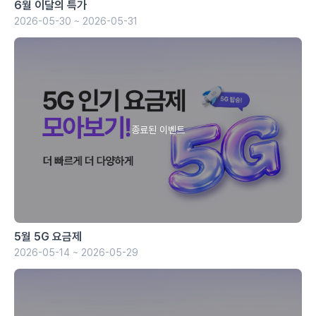
6월 이달의 특가
2026-05-30 ~ 2026-05-31
5월 5G 요금제
2026-05-14 ~ 2026-05-29