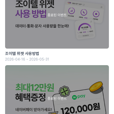
조이텔 위젯 사용방법
2026-04-16 ~ 2026-05-31