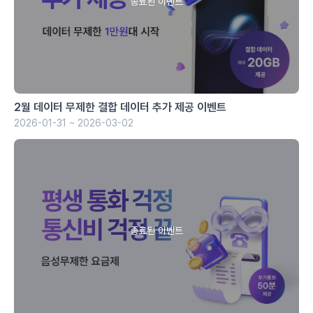
2월 데이터 무제한 결합 데이터 추가 제공 이벤트
2026-01-31 ~ 2026-03-02