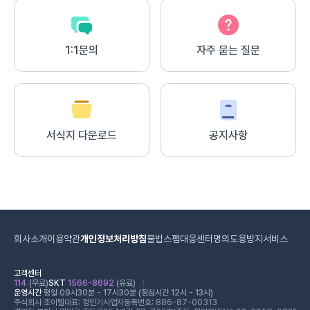
1:1문의
자주 묻는 질문
서식지 다운로드
공지사항
회사소개
이용약관
개인정보처리방침
불법스팸대응센터
명의도용방지서비스
고객센터
114
(무료)
SKT
1566-8692
(유료)
운영시간
평일 09시30분 - 17시30분 (점심시간 12시 - 13시)
주식회사 조이텔
대표: 정민기
사업자등록번호: 886-87-00313