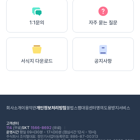
1:1문의
자주 묻는 질문
서식지 다운로드
공지사항
회사소개
이용약관
개인정보처리방침
불법스팸대응센터
명의도용방지서비스
고객센터
114
(무료)
SKT
1566-8692
(유료)
운영시간
평일 09시30분 - 17시30분 (점심시간 12시 - 13시)
주식회사 조이텔
대표: 정민기
사업자등록번호: 886-87-00313