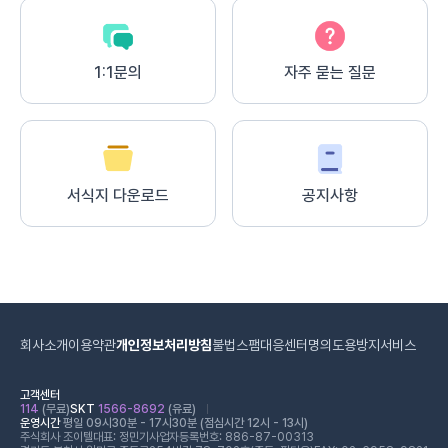
1:1문의
자주 묻는 질문
서식지 다운로드
공지사항
회사소개
이용약관
개인정보처리방침
불법스팸대응센터
명의도용방지서비스
고객센터
114
(무료)
SKT
1566-8692
(유료)
운영시간
평일 09시30분 - 17시30분 (점심시간 12시 - 13시)
주식회사 조이텔
대표: 정민기
사업자등록번호: 886-87-00313