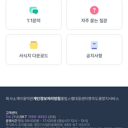
1:1문의
자주 묻는 질문
서식지 다운로드
공지사항
회사소개
이용약관
개인정보처리방침
불법스팸대응센터
명의도용방지서비스
고객센터
114
(무료)
SKT
1566-8692
(유료)
운영시간
평일 09시30분 - 17시30분 (점심시간 12시 - 13시)
주식회사 조이텔
대표: 정민기
사업자등록번호: 886-87-00313