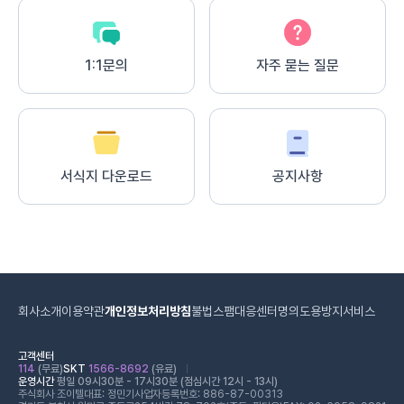
1:1문의
자주 묻는 질문
서식지 다운로드
공지사항
회사소개
이용약관
개인정보처리방침
불법스팸대응센터
명의도용방지서비스
고객센터
114
(무료)
SKT
1566-8692
(유료)
운영시간
평일 09시30분 - 17시30분 (점심시간 12시 - 13시)
주식회사 조이텔
대표: 정민기
사업자등록번호: 886-87-00313