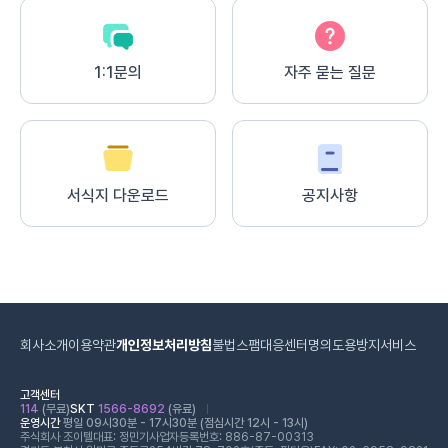
1:1문의
자주 묻는 질문
서식지 다운로드
공지사항
회사소개
이용약관
개인정보처리방침
불법스팸대응센터
명의도용방지서비스
고객센터
114
(무료)
SKT
1566-8692
(유료)
운영시간
평일 09시30분 - 17시30분 (점심시간 12시 - 13시)
주식회사 조이텔
대표: 정민기
사업자등록번호: 886-87-00313