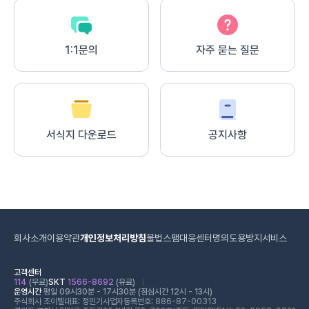
1:1문의
자주 묻는 질문
서식지 다운로드
공지사항
회사소개
이용약관
개인정보처리방침
불법스팸대응센터
명의도용방지서비스
고객센터
114
(무료)
SKT
1566-8692
(유료)
운영시간
평일 09시30분 - 17시30분 (점심시간 12시 - 13시)
주식회사 조이텔
대표: 정민기
사업자등록번호: 886-87-00313