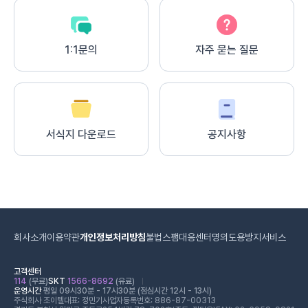
1:1문의
자주 묻는 질문
서식지 다운로드
공지사항
회사소개
이용약관
개인정보처리방침
불법스팸대응센터
명의도용방지서비스
고객센터
114
(무료)
SKT
1566-8692
(유료)
운영시간
평일 09시30분 - 17시30분 (점심시간 12시 - 13시)
주식회사 조이텔
대표: 정민기
사업자등록번호: 886-87-00313