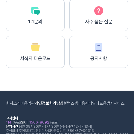
1:1문의
자주 묻는 질문
서식지 다운로드
공지사항
회사소개
이용약관
개인정보처리방침
불법스팸대응센터
명의도용방지서비스
고객센터
114
(무료)
SKT
1566-8692
(유료)
운영시간
평일 09시30분 - 17시30분 (점심시간 12시 - 13시)
주식회사 조이텔
대표: 정민기
사업자등록번호: 886-87-00313