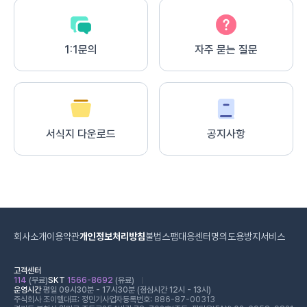
1:1문의
자주 묻는 질문
서식지 다운로드
공지사항
회사소개
이용약관
개인정보처리방침
불법스팸대응센터
명의도용방지서비스
고객센터
114
(무료)
SKT
1566-8692
(유료)
운영시간
평일 09시30분 - 17시30분 (점심시간 12시 - 13시)
주식회사 조이텔
대표: 정민기
사업자등록번호: 886-87-00313