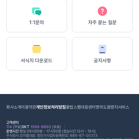
1:1문의
자주 묻는 질문
서식지 다운로드
공지사항
회사소개
이용약관
개인정보처리방침
불법스팸대응센터
명의도용방지서비스
고객센터
114
(무료)
SKT
1566-8692
(유료)
운영시간
평일 09시30분 - 17시30분 (점심시간 12시 - 13시)
주식회사 조이텔
대표: 정민기
사업자등록번호: 886-87-00313