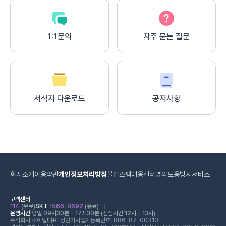
1:1문의
자주 묻는 질문
서식지 다운로드
공지사항
회사소개
이용약관
개인정보처리방침
불법스팸대응센터
명의도용방지서비스
고객센터
114
(무료)
SKT
1566-8692
(유료)
운영시간
평일 09시30분 - 17시30분 (점심시간 12시 - 13시)
주식회사 조이텔
대표: 정민기
사업자등록번호: 886-87-00313