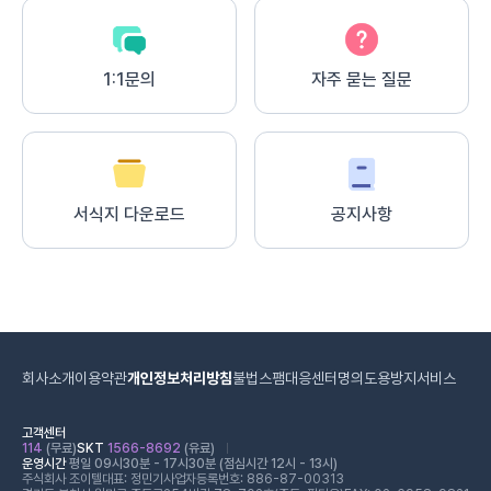
1:1문의
자주 묻는 질문
서식지 다운로드
공지사항
회사소개
이용약관
개인정보처리방침
불법스팸대응센터
명의도용방지서비스
고객센터
114
(무료)
SKT
1566-8692
(유료)
운영시간
평일 09시30분 - 17시30분 (점심시간 12시 - 13시)
주식회사 조이텔
대표: 정민기
사업자등록번호: 886-87-00313