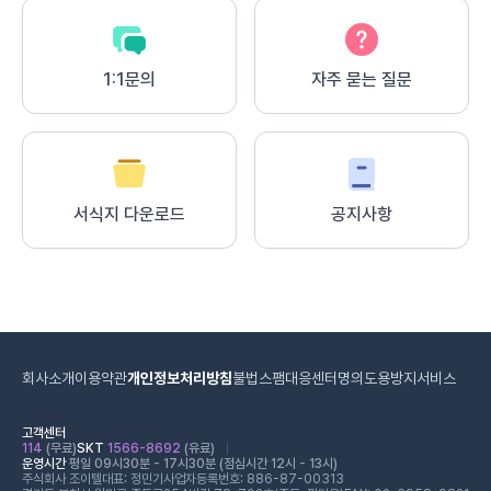
1:1문의
자주 묻는 질문
서식지 다운로드
공지사항
회사소개
이용약관
개인정보처리방침
불법스팸대응센터
명의도용방지서비스
고객센터
114
(무료)
SKT
1566-8692
(유료)
운영시간
평일 09시30분 - 17시30분 (점심시간 12시 - 13시)
주식회사 조이텔
대표: 정민기
사업자등록번호: 886-87-00313