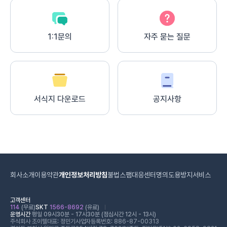
1:1문의
자주 묻는 질문
서식지 다운로드
공지사항
회사소개
이용약관
개인정보처리방침
불법스팸대응센터
명의도용방지서비스
고객센터
114
(무료)
SKT
1566-8692
(유료)
운영시간
평일 09시30분 - 17시30분 (점심시간 12시 - 13시)
주식회사 조이텔
대표: 정민기
사업자등록번호: 886-87-00313