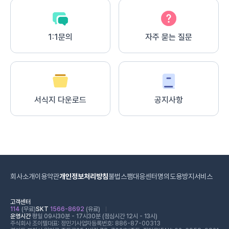
1:1문의
자주 묻는 질문
서식지 다운로드
공지사항
회사소개
이용약관
개인정보처리방침
불법스팸대응센터
명의도용방지서비스
고객센터
114
(무료)
SKT
1566-8692
(유료)
운영시간
평일 09시30분 - 17시30분 (점심시간 12시 - 13시)
주식회사 조이텔
대표: 정민기
사업자등록번호: 886-87-00313