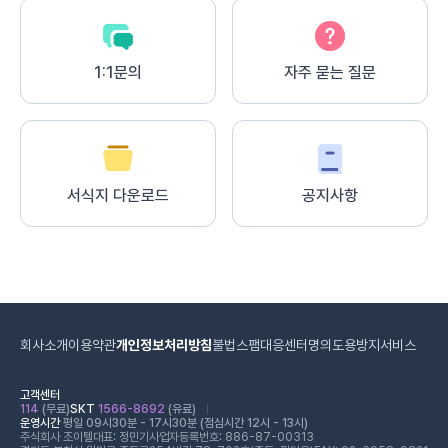
1:1문의
자주 묻는 질문
서식지 다운로드
공지사항
회사소개
이용약관
개인정보처리방침
불법스팸대응센터
명의도용방지서비스
고객센터
114
(무료)
SKT
1566-8692
(유료)
운영시간
평일 09시30분 - 17시30분 (점심시간 12시 - 13시)
주식회사 조이텔
대표: 정민기
사업자등록번호: 886-87-00313