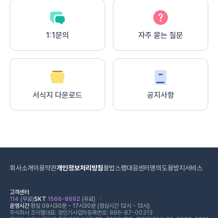
1:1문의
자주 묻는 질문
서식지 다운로드
공지사항
회사소개
이용약관
개인정보처리방침
불법스팸대응센터
명의도용방지서비스
고객센터
114
(무료)
SKT
1566-8692
(유료)
운영시간
평일 09시30분 - 17시30분 (점심시간 12시 - 13시)
주식회사 조이텔
대표: 정민기
사업자등록번호: 886-87-00313