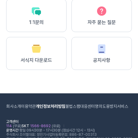
1:1문의
자주 묻는 질문
서식지 다운로드
공지사항
회사소개
이용약관
개인정보처리방침
불법스팸대응센터
명의도용방지서비스
고객센터
114
(무료)
SKT
1566-8692
(유료)
운영시간
평일 09시30분 - 17시30분 (점심시간 12시 - 13시)
주식회사 조이텔
대표: 정민기
사업자등록번호: 886-87-00313