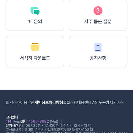
1:1문의
자주 묻는 질문
서식지 다운로드
공지사항
회사소개
이용약관
개인정보처리방침
불법스팸대응센터
명의도용방지서비스
고객센터
114
(무료)
SKT
1566-8692
(유료)
운영시간
평일 09시30분 - 17시30분 (점심시간 12시 - 13시)
주식회사 조이텔
대표: 정민기
사업자등록번호: 886-87-00313