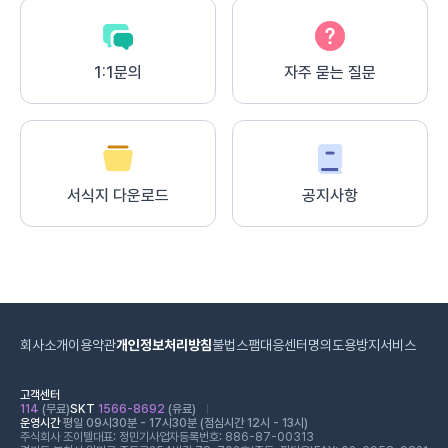
1:1문의
자주 묻는 질문
서식지 다운로드
공지사항
회사소개
이용약관
개인정보처리방침
불법스팸대응센터
명의도용방지서비스
고객센터
114
(무료)
SKT
1566-8692
(유료)
운영시간
평일 09시30분 - 17시30분 (점심시간 12시 - 13시)
주식회사 조이텔
대표: 정민기
사업자등록번호: 886-87-00313