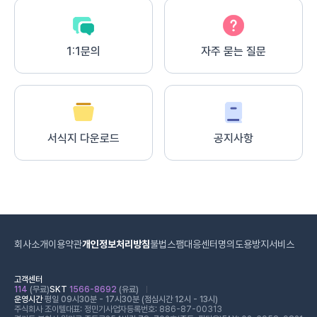
1:1문의
자주 묻는 질문
서식지 다운로드
공지사항
회사소개
이용약관
개인정보처리방침
불법스팸대응센터
명의도용방지서비스
고객센터
114
(무료)
SKT
1566-8692
(유료)
운영시간
평일 09시30분 - 17시30분 (점심시간 12시 - 13시)
주식회사 조이텔
대표: 정민기
사업자등록번호: 886-87-00313