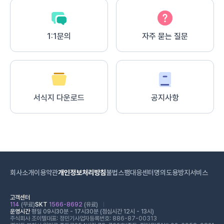
1:1문의
자주 묻는 질문
서식지 다운로드
공지사항
회사소개
이용약관
개인정보처리방침
불법스팸대응센터
명의도용방지서비스
고객센터
114
(무료)
SKT
1566-8692
(유료)
운영시간
평일 09시30분 - 17시30분 (점심시간 12시 - 13시)
주식회사 조이텔
대표: 정민기
사업자등록번호: 886-87-00313