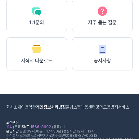
1:1문의
자주 묻는 질문
서식지 다운로드
공지사항
회사소개
이용약관
개인정보처리방침
불법스팸대응센터
명의도용방지서비스
고객센터
114
(무료)
SKT
1566-8692
(유료)
운영시간
평일 09시30분 - 17시30분 (점심시간 12시 - 13시)
주식회사 조이텔
대표: 정민기
사업자등록번호: 886-87-00313