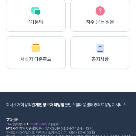
1:1문의
자주 묻는 질문
서식지 다운로드
공지사항
회사소개
이용약관
개인정보처리방침
불법스팸대응센터
명의도용방지서비스
고객센터
114
(무료)
SKT
1566-8692
(유료)
운영시간
평일 09시30분 - 17시30분 (점심시간 12시 - 13시)
주식회사 조이텔
대표: 정민기
사업자등록번호: 886-87-00313