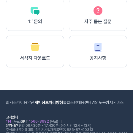
1:1문의
자주 묻는 질문
서식지 다운로드
공지사항
회사소개
이용약관
개인정보처리방침
불법스팸대응센터
명의도용방지서비스
고객센터
114
(무료)
SKT
1566-8692
(유료)
운영시간
평일 09시30분 - 17시30분 (점심시간 12시 - 13시)
주식회사 조이텔
대표: 정민기
사업자등록번호: 886-87-00313