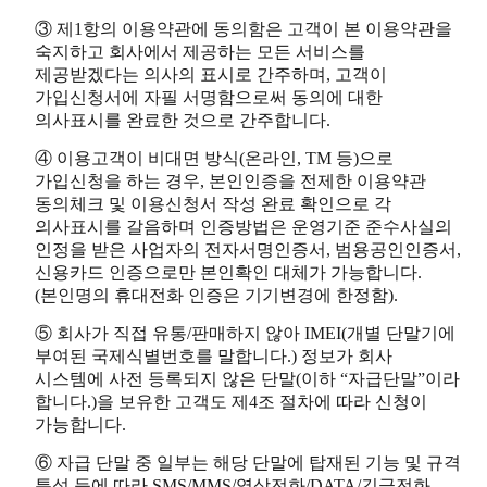
③ 제1항의 이용약관에 동의함은 고객이 본 이용약관을
숙지하고 회사에서 제공하는 모든 서비스를
제공받겠다는 의사의 표시로 간주하며, 고객이
가입신청서에 자필 서명함으로써 동의에 대한
의사표시를 완료한 것으로 간주합니다.
④ 이용고객이 비대면 방식(온라인, TM 등)으로
가입신청을 하는 경우, 본인인증을 전제한 이용약관
동의체크 및 이용신청서 작성 완료 확인으로 각
의사표시를 갈음하며 인증방법은 운영기준 준수사실의
인정을 받은 사업자의 전자서명인증서, 범용공인인증서,
신용카드 인증으로만 본인확인 대체가 가능합니다.
(본인명의 휴대전화 인증은 기기변경에 한정함).
⑤ 회사가 직접 유통/판매하지 않아 IMEI(개별 단말기에
부여된 국제식별번호를 말합니다.) 정보가 회사
시스템에 사전 등록되지 않은 단말(이하 “자급단말”이라
합니다.)을 보유한 고객도 제4조 절차에 따라 신청이
가능합니다.
⑥ 자급 단말 중 일부는 해당 단말에 탑재된 기능 및 규격
특성 등에 따라 SMS/MMS/영상전화/DATA/긴급전화