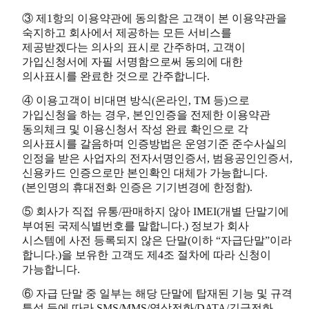
③ 제1항의 이용약관에 동의함은 고객이 본 이용약관을
숙지하고 회사에서 제공하는 모든 서비스를
제공받겠다는 의사의 표시로 간주하며, 고객이
가입신청서에 자필 서명함으로써 동의에 대한
의사표시를 완료한 것으로 간주합니다.
④ 이용고객이 비대면 방식(온라인, TM 등)으로
가입신청을 하는 경우, 본인인증을 전제한 이용약관
동의체크 및 이용신청서 작성 완료 확인으로 각
의사표시를 갈음하며 인증방법은 운영기준 준수사실의
인정을 받은 사업자의 전자서명인증서, 범용공인인증서,
신용카드 인증으로만 본인확인 대체가 가능합니다.
(본인명의 휴대전화 인증은 기기변경에 한정함).
⑤ 회사가 직접 유통/판매하지 않아 IMEI(개별 단말기에
부여된 국제식별번호를 말합니다.) 정보가 회사
시스템에 사전 등록되지 않은 단말(이하 “자급단말”이라
합니다.)을 보유한 고객도 제4조 절차에 따라 신청이
가능합니다.
⑥ 자급 단말 중 일부는 해당 단말에 탑재된 기능 및 규격
특성 등에 따라 SMS/MMS/영상전화/DATA/긴급전화