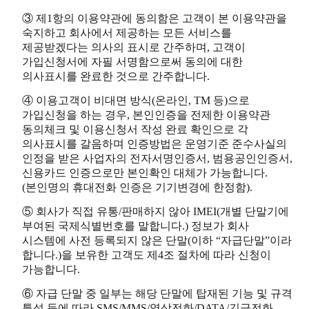
③ 제1항의 이용약관에 동의함은 고객이 본 이용약관을
숙지하고 회사에서 제공하는 모든 서비스를
제공받겠다는 의사의 표시로 간주하며, 고객이
가입신청서에 자필 서명함으로써 동의에 대한
의사표시를 완료한 것으로 간주합니다.
④ 이용고객이 비대면 방식(온라인, TM 등)으로
가입신청을 하는 경우, 본인인증을 전제한 이용약관
동의체크 및 이용신청서 작성 완료 확인으로 각
의사표시를 갈음하며 인증방법은 운영기준 준수사실의
인정을 받은 사업자의 전자서명인증서, 범용공인인증서,
신용카드 인증으로만 본인확인 대체가 가능합니다.
(본인명의 휴대전화 인증은 기기변경에 한정함).
⑤ 회사가 직접 유통/판매하지 않아 IMEI(개별 단말기에
부여된 국제식별번호를 말합니다.) 정보가 회사
시스템에 사전 등록되지 않은 단말(이하 “자급단말”이라
합니다.)을 보유한 고객도 제4조 절차에 따라 신청이
가능합니다.
⑥ 자급 단말 중 일부는 해당 단말에 탑재된 기능 및 규격
특성 등에 따라 SMS/MMS/영상전화/DATA/긴급전화