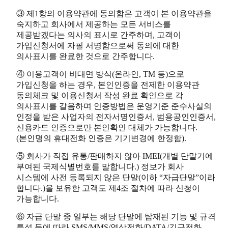
③ 제1항의 이용약관에 동의함은 고객이 본 이용약관을
숙지하고 회사에서 제공하는 모든 서비스를
제공받겠다는 의사의 표시로 간주하며, 고객이
가입신청서에 자필 서명함으로써 동의에 대한
의사표시를 완료한 것으로 간주합니다.
④ 이용고객이 비대면 방식(온라인, TM 등)으로
가입신청을 하는 경우, 본인인증을 전제한 이용약관
동의체크 및 이용신청서 작성 완료 확인으로 각
의사표시를 갈음하며 인증방법은 운영기준 준수사실의
인정을 받은 사업자의 전자서명인증서, 범용공인인증서,
신용카드 인증으로만 본인확인 대체가 가능합니다.
(본인명의 휴대전화 인증은 기기변경에 한정함).
⑤ 회사가 직접 유통/판매하지 않아 IMEI(개별 단말기에
부여된 국제식별번호를 말합니다.) 정보가 회사
시스템에 사전 등록되지 않은 단말(이하 “자급단말”이라
합니다.)을 보유한 고객도 제4조 절차에 따라 신청이
가능합니다.
⑥ 자급 단말 중 일부는 해당 단말에 탑재된 기능 및 규격
특성 등에 따라 SMS/MMS/영상전화/DATA/긴급전화