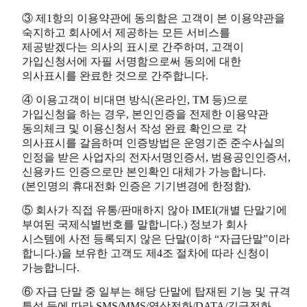
③ 제1항의 이용약관에 동의함은 고객이 본 이용약관을
숙지하고 회사에서 제공하는 모든 서비스를
제공받겠다는 의사의 표시로 간주하며, 고객이
가입신청서에 자필 서명함으로써 동의에 대한
의사표시를 완료한 것으로 간주합니다.
④ 이용고객이 비대면 방식(온라인, TM 등)으로
가입신청을 하는 경우, 본인인증을 전제한 이용약관
동의체크 및 이용신청서 작성 완료 확인으로 각
의사표시를 갈음하며 인증방법은 운영기준 준수사실의
인정을 받은 사업자의 전자서명인증서, 범용공인인증서,
신용카드 인증으로만 본인확인 대체가 가능합니다.
(본인명의 휴대전화 인증은 기기변경에 한정함).
⑤ 회사가 직접 유통/판매하지 않아 IMEI(개별 단말기에
부여된 국제식별번호를 말합니다.) 정보가 회사
시스템에 사전 등록되지 않은 단말(이하 “자급단말”이라
합니다.)을 보유한 고객도 제4조 절차에 따라 신청이
가능합니다.
⑥ 자급 단말 중 일부는 해당 단말에 탑재된 기능 및 규격
특성 등에 따라 SMS/MMS/영상전화/DATA/긴급전화