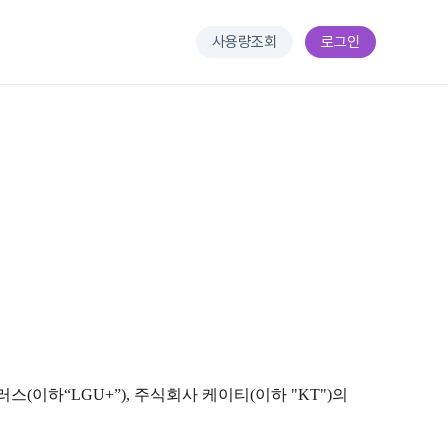
사용량조회
로그인
이하“LGU+”), 주식회사 케이티(이하 "KT")의