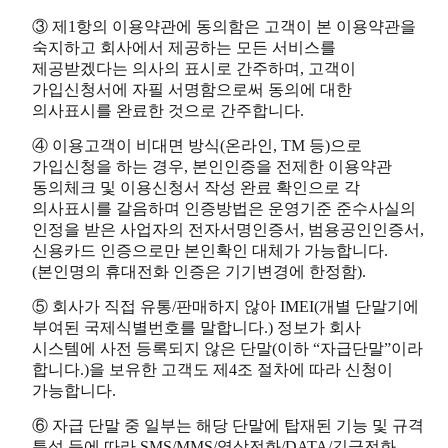
③ 제1항의 이용약관에 동의함은 고객이 본 이용약관을
숙지하고 회사에서 제공하는 모든 서비스를
제공받겠다는 의사의 표시로 간주하며, 고객이
가입신청서에 자필 서명함으로써 동의에 대한
의사표시를 완료한 것으로 간주합니다.
④ 이용고객이 비대면 방식(온라인, TM 등)으로
가입신청을 하는 경우, 본인인증을 전제한 이용약관
동의체크 및 이용신청서 작성 완료 확인으로 각
의사표시를 갈음하며 인증방법은 운영기준 준수사실의
인정을 받은 사업자의 전자서명인증서, 범용공인인증서,
신용카드 인증으로만 본인확인 대체가 가능합니다.
(본인명의 휴대전화 인증은 기기변경에 한정함).
⑤ 회사가 직접 유통/판매하지 않아 IMEI(개별 단말기에
부여된 국제식별번호를 말합니다.) 정보가 회사
시스템에 사전 등록되지 않은 단말(이하 “자급단말”이라
합니다.)을 보유한 고객도 제4조 절차에 따라 신청이
가능합니다.
⑥ 자급 단말 중 일부는 해당 단말에 탑재된 기능 및 규격
특성 등에 따라 SMS/MMS/영상전화/DATA/긴급전화